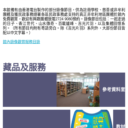
本館備有由香港電台製作的部分錄像節目，供
為註冊學校、慈善或非牟利
團體及獲民政事務總署各區民政事務處支持的真正非牟利地區團體
於館內
免費觀賞，歡迎有興趣團體致電2724 9080預約。錄像節目包括：一起走過
的日子、香江世代、山水傳奇、百載鑪峰、吉光片羽，以及集體回憶
系
列
。
（
所有節目均附有粵語旁白。除《吉光片羽》系列外，大部份
節目
皆
配以中文字幕。）
館內錄像觀賞服務目錄
藏品及服務
參考資料室
教材