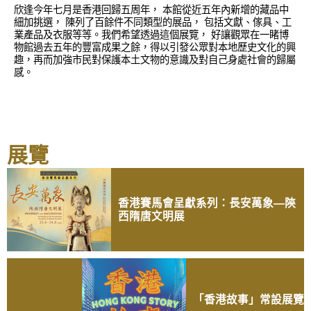
欣逢今年七月是香港回歸五周年， 本館從近五年內新增的藏品中
細加挑選， 陳列了百餘件不同類型的展品， 包括文獻、傢具、工
業產品及衣服等等。我們希望透過這個展覽， 好讓觀眾在一睹博
物館過去五年的豐富成果之餘，得以引發公眾對本地歷史文化的興
趣，再而加強市民對保護本土文物的意識及對自己身處社會的歸屬
感。
展覽
香港賽馬會呈獻系列：長安萬象—陝
西隋唐文明展
「香港故事」常設展覽