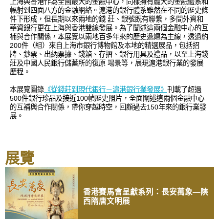
上海與香港作為全國最大的金融中心，同樣擁有龐大的金融體系和
幅射到四面八方的金融網絡。滬港的銀行體系雖然在不同的歷史條
件下形成，但長期以來兩地的錢 莊、銀號既有聯繫，多間外資和
華資銀行更在上海與香港雙線發展。為了闡述這兩個金融中心的互
補與合作關係，本展覽以兩地百多年來的歷史遞嬗為主線，透過約
200件（組）來自上海市銀行博物館及本地的精選展品，包括招
牌、鈔票、出納票據、錢箱、存摺、銀行用具及禮品，以至上海錢
莊及中國人民銀行儲蓄所的復原 場景等，展現滬港銀行業的發展
歷程。
本展覽圖錄
《從錢莊到現代銀行－滬港銀行業發展》
刊載了超過
500件銀行珍品及接近100幀歷史照片，全面闡述這兩個金融中心
的互補與合作關係，帶你穿越時空，回顧過去150年來的銀行業發
展。
展覽
香港賽馬會呈獻系列：長安萬象—陝
西隋唐文明展