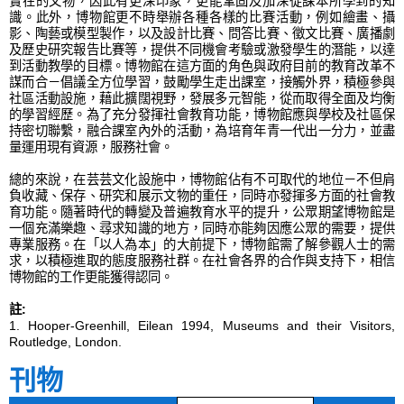
實在的文物，因此有更深印象，更能鞏固及加深從課本所學到的知
識。此外，博物館更不時舉辦各種各樣的比賽活動，例如繪畫、攝
影、陶藝或模型製作，以及設計比賽、問答比賽、徵文比賽、廣播劇
及歷史研究報告比賽等，提供不同機會考驗或激發學生的潛能，以達
到活動教學的目標。博物館在這方面的角色與政府目前的教育改革不
謀而合－倡議全方位學習，鼓勵學生走出課室，接觸外界，積極參與
社區活動設施，藉此擴闊視野，發展多元智能，從而取得全面及均衡
的學習經歷。為了充分發揮社會教育功能，博物館應與學校及社區保
持密切聯繫，融合課室內外的活動，為培育年青一代出一分力，並盡
量運用現有資源，服務社會。
總的來說，在芸芸文化設施中，博物館佔有不可取代的地位－不但肩
負收藏、保存、研究和展示文物的重任，同時亦發揮多方面的社會教
育功能。隨著時代的轉變及普遍教育水平的提升，公眾期望博物館是
一個充滿樂趣、尋求知識的地方，同時亦能夠因應公眾的需要，提供
專業服務。在「以人為本」的大前提下，博物館需了解參觀人士的需
求，以積極進取的態度服務社群。在社會各界的合作與支持下，相信
博物館的工作更能獲得認同。
註:
1. Hooper-Greenhill, Eilean 1994, Museums and their Visitors,
Routledge, London.
刊物