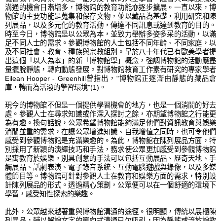
溝通的機會日漸增多，博物館的教育功能亦逐步擴展。一直以來，博
物館的主要功能是蒐集和保存文物，並以藏品為基礎，利用研究和陳
列展品，以及多元化的教育活動，傳達不同訊息或達到教育的目的。
時至今日，博物館是以公眾為本，並致力舉辦多姿多采的活動，以滿
足不同人士的需求。參觀博物館的人士包括不同年齡、不同家庭，以
及不同社會、教育、種族與宗教組別。早於八十年代已有歐美學者提
出這個「以人為本」的新「博物館學」概念，強調博物館的活動應盡
量擺脫靜態，轉向動態發展。對博物館教育工作素有研究的專家學者
Eilean Hooper - Greenhill曾指出，"博物館正逐漸由靜態的藏品倉
庫，轉而為活潑的學習環境"(1)。
現今的博物館不但是一個提供學習機會的地方，也是一個消閒的好去
處。參觀人士在尋求知識或作深入探討之餘，亦期望博物館之行能更
為有趣。換句話說，公眾希望博物館能夠滿足他們對資訊教育與娛樂
消閒並重的需求，在讓公眾增進知識、自我增值之同時，也可令他們
感受到參觀博物館是充滿樂趣的。為此，博物館在陳列展品方面，特
別採用了新穎的演繹技巧和手法，務求使公眾更加感受到參觀博物館
是寓教育於娛樂。別具創意的手法可以包括互動展品、歷奇天地、手
觸展品、話劇表演、電子錄音系統、互動電腦遊戲與錄像，以及多媒
體節目等。博物館可針對參觀人士在教育和娛樂方面的需求，特別設
計陳列展品的形式。透過精心策劃，公眾便可以在一個舒適的環境下
學習，感受知性探索的樂趣。
此外，公眾越來越著重與博物館溝通的途徑。很明顯，傳統以展櫃陳
列展品，輔以解說文字的單向式溝通已欠吸引，因為靜態或流於說教