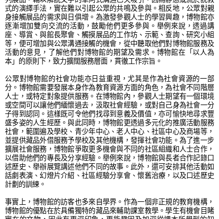
式的演繹手法，實在難以引起公眾的共鳴及參與。相反地，公眾對親
身接觸展品的需求與日俱增。為激發參觀人士的學習興趣，博物館亦
逐漸增加雙向交流的活動，鼓勵他們更多參與。舉例來說，透過講
座、導賞、與館長聚會、觸摸展品的工作坊、示範、查詢、研究小組
等，便可增加與公眾溝通接觸的機會，從中聽取他們對博物館服務及
活動的意見，了解他們對博物館的期望及需求。博物館在「以人為
本」的原則下，致力擴闊服務層面，貫徹工作宗旨。
公眾對博物館的社會功能亦日益重視，尤其是作為社會資源的一部
分。博物館需要發展本身作為教育資源方面的角色，為社會不同階層
人士，或特定對象提供服務。在博物館內，參觀人士期望有一個環境
或空間可以讓他們緬懷過去，汲取社會經驗，或對自己身為社會一分
子得到認同。這樣既可令他們找尋到意義及價值，亦可愉快地尋求豐
盛多姿的人生經歷。與此同時，博物館更透過多元化的推廣活動服務
社會，範圍遍及學校、青少年中心、老人中心、社區中心及商場等，
並提供藏品外借服務予學校及其他機構，發揮社會功能。為了進一步
擴展社會服務，博物館爭取更多機會與不同的社區組織和人士合作，
以借助他們的專長及分享經驗。舉例來說，博物館與長者合作記錄口
述歷史、舉辦展覽講述他們不同的故事。此外，還可安排其他活動如
話劇表演、幻燈片介紹、社區經驗分享會、懷舊治療，以及口述歷史
計劃的訓練。
事實上，博物館的訪客也多來自學界。作為一個非正規的教育機構，
博物館的優點在於具備獨特的藏品來輔助課室教學。學生有機會目睹