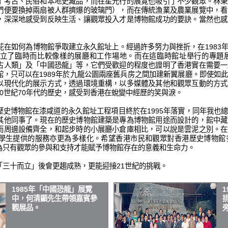
了考古、民俗和本地史藏品，而在星光行的展覽也吸引了不少觀眾。林秉
們便要換掉兩扇被人群擠爆的玻璃門），而在傳統漁業及農業展覽中，看
，深深地感受到反映生活、讓觀眾投入才是博物館成功的要訣。當然也感
花在如何為博物館爭取建立永久館址上。經過許多努力與挫折，在1983
立了臨時而比較像樣的展廳和工作場地。而在這臨時館址舉行的專題
古人類」及「中國恐龍」等，它們受歡迎的程度也證明了香港實在需要一
館，只可以在1989年於九龍公園兩座舊兵房之間加建新翼展廳。即使如
以現代化的展示方式，透過環境重構，以多媒體及其他和觀眾互動的方式
0世紀70年代的歷史，感受到香港在蛻變中經歷的笑與淚。
歷史博物館在漆咸道的永久館址工程項目終於在1995年落實，同年我也
其他同事了。現在的歷史博物館建築是專為博物館用途而設計的，館中藏
而周邊設備齊全，和起步時的小展廳小倉庫相比，可以說是雲泥之別。在
學生提供的服務亦更為多樣化。希望香港市民和觀眾對香港歷史博物館
為只有觀眾的參與和支持才能賦予博物館存在的意義和生命力。
「三十而立」後會更趨成熟，更能迎接21世紀的挑戰。
1985年「中國恐龍」展覽
中，何清顯先生帶領嘉賓參
觀展品。