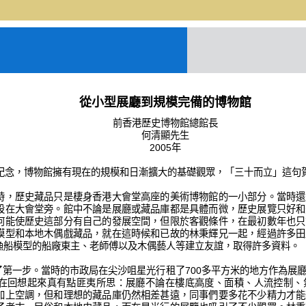
從小型展廳到規模完備的博物館
前香港歷史博物館總館長
何清顯先生
2005年
年紀念，博物館擁有現在的規模和日漸擴大的基礎觀眾，「三十而立」這句
時，歷史藏品只是棲身香港大會堂高座的美術博物館的一小部分。當時還
設在大會堂旁。館中不論是展廳或藏品庫都是具體而微，歷史展覽只好和
何能使歷史這部分有自己的發展空間，但限於客觀條件，在最初數年也只
模型和本地木偶戲藏品，就在這時候和已故的林秉輝兄一起，經過許多田
漁船模型的船廠東主、老師傅以及木偶藝人等建立友誼，取得許多資料。
出了第一步。當時的市政局在尖沙咀星光行租了700多平方米的地方作為展
在回想起來真有點匪夷所思：展廳不論在樓底高度、面積、人流控制、
加上空調，但和理想的藏品庫仍然相差甚遠，同事們要多花不少精力才能