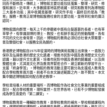
同而不斷修改。傳統上，博物館主要功能包括蒐集、整理、研究、修
復和展示。近年來，大多數國家地區把收藏、研究和教育列為博物館
三大基本功能；其中收藏是基礎，研究作手段，最終目的是為「教
育」服務。教育正是博物館服務社會的主要功能，並得到社會的廣泛
認同。
博物館面向群眾，每天上千的參觀者中既有白髮蒼蒼的長者，也有莘
莘學子，有學識淵博的博士、教授，也有胼手胝足的勞動階層，各有
不同的文化社會背景。因此，博物館的教育必須切合社會大眾需要，
普及整個社會，以服務全民為鵠的。
香港歷史博物館自1975年從當時的博物美術館獨立出來後，一直致力
保存及弘揚香港的歷史文化遺產，增進市民對中國及香港歷史文化的
認識，藉以提升文化素質，培養市民對中國及香港的歸屬感，以及與
整體社會，尤其是文化界及教育界緊密合作，建立嶄新的學習平台，
支援「終身學習」。博物館的教育活動主要可劃分為支援成人教育及
配合學校教育兩方面。前者不在本文論述範圍之內，故不贅言。本文
集中闡述博物館如何配合歷史教學。
學校是培養人材的重要場所，而博物館作為社會文化事業的重要組成
部分，配合學校教育，理所當然。在世界各地，已有不少博物館發展
成為學生喜愛的「第二課堂」。
博物館教育是一種輔助性教育，是學校教育的補充。學校根據課程內
容，選擇相關的博物館，組織學生參觀。透過參觀和活動，學生可以