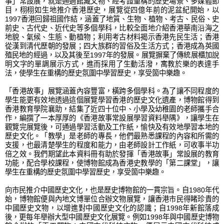
事」常設展，就是通過館藏文物、經考證重構的歷史場景、多媒體節
目，栩栩如生地推介香港歷史，展覽從四億年前的泥盆紀開始，以
1997香港回歸祖國作結，涵蓋了地質、生物、植物、考古、民俗、史
前史、古代史、近代史等多個學科，比較全面地介紹香港華南沿海之
地貌、氣候、生態、動植物；利用考古材料揭示香港先民生活；香港
從漢到清代歷朝的發展；四大族群的習俗及生活方式；香港成為英國
殖民地的經過，以及其後至1997年的發展。展覽摒棄了傳統展櫃加說
明文字的單調展示方式，進而採用了生動活潑，寓教於樂的表達手
法，使學生在重構的歷史氛圍中學習歷史，享受箇中樂趣。
「香港故事」展覽涵蓋內容豐富，橫跨多個學科。為了讓不同程度的
學生能更有效地透過這個展覽學習香港的歷史文化遺產，博物館得到
香港教育學院襄助，結集了近四十位中、小學及幼稚園的老師攜手合
作，編撰了一本厚厚的《香港故事常設展學習資料舉隅》，讓學生在
觀覽完展覽後，可通過學習活動及工作紙，愉快及有效地學習本地的
歷史文化。「教學」是老師的專長，他們最熟悉課程的內容和所需的
支援，也最清楚學生的程度和能力，由老師設計工作紙，可收事半功
倍之效。我們期望此本資料冊有助於發揮「香港故事」常設展的教育
功能，配合學校課程，使博物館成為香港史教學的「第二課堂」，讓
學生在重構的歷史氛圍中學習歷史，享受箇中樂趣。
向市民推介中國歷史文化，也是歷史博物館的一貫宗旨。自1980年代
始，博物館便與內地文博單位合辦文物展覽，讓香港市民得睹珍貴的
中國歷史文物，以增進對中國歷史文化的認識；自1998年新館落成
後，更每年舉辦大型中國歷史文化展覽。例如1998年與中國歷史博物