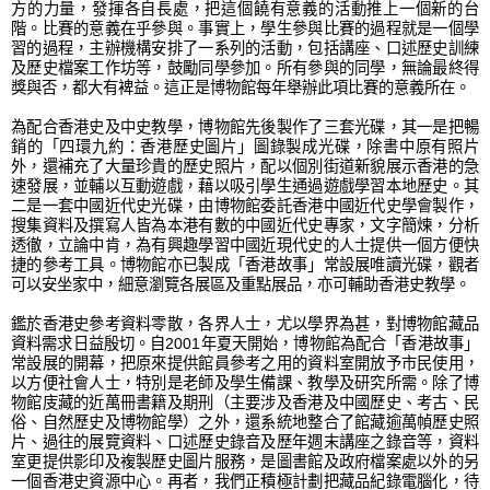
方的力量，發揮各自長處，把這個饒有意義的活動推上一個新的台
階。比賽的意義在乎參與。事實上，學生參與比賽的過程就是一個學
習的過程，主辦機構安排了一系列的活動，包括講座、口述歷史訓練
及歷史檔案工作坊等，鼓勵同學參加。所有參與的同學，無論最終得
獎與否，都大有裨益。這正是博物館每年舉辦此項比賽的意義所在。
為配合香港史及中史教學，博物館先後製作了三套光碟，其一是把暢
銷的「四環九約：香港歷史圖片」圖錄製成光碟，除書中原有照片
外，還補充了大量珍貴的歷史照片，配以個別街道新貌展示香港的急
速發展，並輔以互動遊戲，藉以吸引學生通過遊戲學習本地歷史。其
二是一套中國近代史光碟，由博物館委託香港中國近代史學會製作，
搜集資料及撰寫人皆為本港有數的中國近代史專家，文字簡煉，分析
透徹，立論中肯，為有興趣學習中國近現代史的人士提供一個方便快
捷的參考工具。博物館亦已製成「香港故事」常設展唯讀光碟，觀者
可以安坐家中，細意瀏覽各展區及重點展品，亦可輔助香港史教學。
鑑於香港史參考資料零散，各界人士，尤以學界為甚，對博物館藏品
資料需求日益殷切。自2001年夏天開始，博物館為配合「香港故事」
常設展的開幕，把原來提供館員參考之用的資料室開放予市民使用，
以方便社會人士，特別是老師及學生備課、教學及研究所需。除了博
物館庋藏的近萬冊書籍及期刑（主要涉及香港及中國歷史、考古、民
俗、自然歷史及博物館學）之外，還系統地整合了館藏逾萬幀歷史照
片、過往的展覽資料、口述歷史錄音及歷年週末講座之錄音等，資料
室更提供影印及複製歷史圖片服務，是圖書館及政府檔案處以外的另
一個香港史資源中心。再者，我們正積極計劃把藏品紀錄電腦化，待