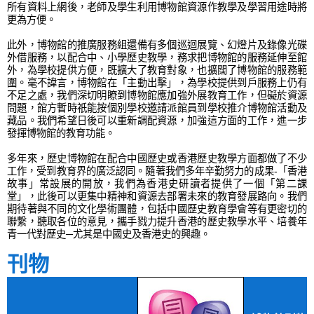
所有資料上網後，老師及學生利用博物館資源作教學及學習用途時將
更為方便。
此外，博物館的推廣服務組還備有多個巡迴展覽、幻燈片及錄像光碟
外借服務，以配合中、小學歷史教學，務求把博物館的服務延伸至館
外，為學校提供方便，既擴大了教育對象，也擴闊了博物館的服務範
圍。毫不諱言，博物館在「主動出擊」，為學校提供到戶服務上仍有
不足之處，我們深切明瞭到博物館應加強外展教育工作，但礙於資源
問題，館方暫時祇能按個別學校邀請派館員到學校推介博物館活動及
藏品。我們希望日後可以重新調配資源，加強這方面的工作，進一步
發揮博物館的教育功能。
多年來，歷史博物館在配合中國歷史或香港歷史教學方面都做了不少
工作，受到教育界的廣泛認同。隨著我們多年辛勤努力的成果-「香港
故事」常設展的開放，我們為香港史研讀者提供了一個「第二課
堂」，此後可以更集中精神和資源去部署未來的教育發展路向。我們
期待著與不同的文化學術團體，包括中國歷史教育學會等有更密切的
聯繫，聽取各位的意見，攜手戮力提升香港的歷史教學水平、培養年
青一代對歷史─尤其是中國史及香港史的興趣。
刊物