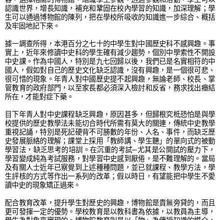
認識世界，增長知識，補充和鞏固在校內學習的知識，加深理解；學
生可以通過博物館的陳列，把在學校所吸收的知識進一步綜合、概括
及牢固地記下來。
據一調查所得，本港百分之七十的中學生對中國歷史科不感興趣。事
實上，近年來修讀中史科的學生確有減少趨勢，個別中學索性不開設
中史課。作為中國人，特別是九七回歸以後，我們已是名實相符的中
國人，假如對自己的歷史文化缺乏認識，沒有興趣，是一個很可悲、
很可惜的現象。年青人對中國歷史提不起興趣，無論老師、校長、掌
管教育的政府部門，以至家長都必須深入檢討和反省，務求找出癥結
所在，才能對症下藥。
目下年青人對中史課程缺乏興趣，原因甚多，但歸根究柢恐怕是與學
校提供的歷史教學法未能切合時代所需有莫大的關連，傳統中史教學
重視記誦，特別是死記硬背不可勝數的年份、人名、事件，而缺乏歷
史發展脈絡的理解；課堂上採用「教師講、學生聽」的單向式的被動
學習法，缺乏思考的培訓。在沉重的考試─尤其是公開試的壓力下，
學習變成純為考試服務，對學習中史感到厭倦，是不難理解的。當局
及有關人士近年已察覺到上述種種問題，並已就課程、教學方法，學
生評核的方式等作出一系列的改革；假以時日，有望能把中學生不愛
讀中史的現象矯正過來。
配合教育改革，提升學生對歷史的興趣，博物館是責無旁貸的，而且
更可發揮一定的優勢。學校教育是以教科書為依據，以教員為主導，