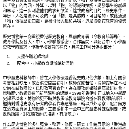
學生為對象來實現的。博物館教育則是以「物」為傳授知識的媒介，
以「物」的內涵、外延，以對「物」的認識和接觸，誘發學生的感想
和思考，進一步刺激他們的求知欲望，達致教育的目的。歷史事件、
年份、人名是遙不可及的，但「物」是具體的，可目睹的，故此通過
「物」傳授歷史知識，更易引發興趣和共鳴，這是博物館教育的優勢
所在。
歷史博物館一向重視香港歷史教育，與前教育署（今教育統籌局）、
教育學院及各大、中、小學聯繫緊密，合作無間，以配合中、小學歷
史教學的需求，作為學校教育的補充，具體工作可分為兩部分：
支援在職老師培訓
配合中、小學教育舉辦輔助活動
中學歷史科教師中，曾在大學修讀過香港史的只佔少數，加上有關參
考書相對缺乏，故香港史開設初期，教師深感苦惱。博物館早在本地
史尚在試教階段，已與教育署合作，為在職教師舉辦講座及研討會，
增強歷史教師對這門新開學科的認識。1998年香港史正式納入中學歷
史課程以來，博物館更不時與教署或教育學院合辦在職教師培訓班，
邀請對香港史素有研究的學者作專題講座，輔以戶外考察，配合館方
在這方面資源上的優勢，主要緊扣中一至中三的歷史科課程綱要，故
反應踴躍，對在職教師的培訓，有所幫助。
作為歷史博物館多年蒐集、整理、修復、研究工作總展示的「香港故