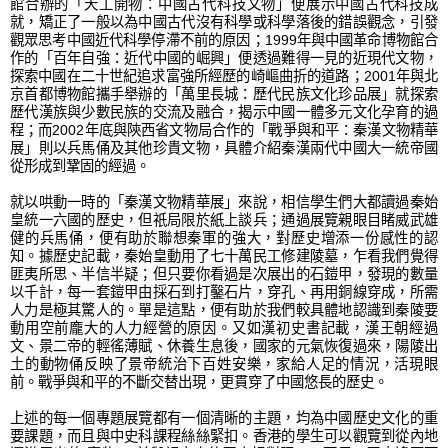
館合辦的「天工開物：中國古代科技文物」便展示中國古代科技成
就，矯正了一般以為中國古代沒有科學或科學落後的錯誤觀念，引發
觀眾思考中國近代科學停滯不前的原因；1999年與中國革命博物館合
作的「百年自強：近代中國的崛興」便透過難得一見的近現代文物，
探索中國在二十世紀追求富強所經歷的崎嶇曲折的道路；2001年與北
京首都博物館攜手舉辦的「萬里長城：歷代民族文化珍品展」就探索
歷代漢族與少數民族的交流及融合，揭示中國一體多元文化孕育的過
程；而2002年底與陝西省文物局合作的「戰爭與和平：秦漢文物精華
展」則以兵馬俑及其他珍貴文物，具體介紹秦漢兩代中國大一統帝國
從形成到鞏固的經過。
就以哄動一時的「秦漢文物精華展」來說，相信學生們大都讀過秦始
皇統一六國的歷史，但祇局限於紙上談兵；通過展覽親眼目睹威武雄
健的兵馬俑，便有助於聯想秦軍的強大，對歷史增添一份感性的認
知。據歷史記載，秦始皇動用了七十萬民工修建陵墓，乍看我們覺得
匪夷所思、半信半疑；但只要你看過是次展出的石鎧甲，發現的數量
以千計，每一套鎧甲由採石到打鑿石片，穿孔、再用銅線穿成，所需
人力是極其驚人的。單是這點，便有助於我們較具體地認識到秦陵要
動用空前龐大的人力經營的原因。又如漢初史書記載，漢王朝經過
文、景二帝的輕徭薄賦、休養生息後，國家的元氣恢復過來，陽陵出
土的動物俑反映了景帝統治下百姓安樂，家給人足的情況，活現眼
前。戰爭與和平的不斷交替出現，更貫穿了中國悠長的歷史。
上述的每一個專題展覽都有一個清
晰
的主題，均為中國歷史文化的重
要課題，而且與中史科課程絲絲緊扣。香港的學生可以觀覽到從內地