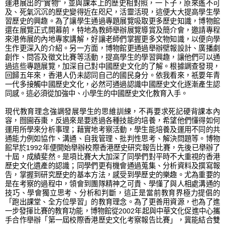
運港展出的"實物"，並與課本上的歷史相對照，一下子，原來遙不可
及、死氣沉沉的歷史變得近在咫尺，活靈活現，這便大大提高學生學
習歷史的興趣。為了讓學生通過專題展覽吸取更多歷史知識，博物館
還在展覽正式開幕前，特地為教師舉辦展覽導賞及簡介會，邀請專程
來港佈展的內地專家講解，好讓老師們掌握更多文物知識，以便向學
生作更深入的介紹。另一方面，博物館更通過舉辦壁報設計、廣播劇
創作、問答及徵文比賽等活動，提高學生的學習興趣，讓他們可以通
過這些專題展覽，加深自己對中國歷史文化的了解。根據調查發現，
回歸五年來，香港人仍未認同自己的國民身分。依我看來，祇要年青
一代多接觸中國歷史文化，必然可通過認識中國歷史文化逐漸產生認
同感。這必須從加強中、小學生的中國歷史文化教育入手。
現代教育理念強調發展學生的思維訓練，不再要求死記硬背課本內
容，囫圇吞棗，反過來是要透過各種技能的培養，希望他們懂得如何
運用所學來分析事理；藉實地考察活動，學生能培養及運用不同的共
通能力例如協作、溝通、自我管理、批判性思考、解決問題等。博物
館早於1992年便開始舉辦校際香港歷史研究報告比賽，先後已舉辦了
十屆，成績斐然。是項比賽大大加深了同學們對平時不大重視的香港
歷史文化遺產的認識；同學們更有機會通過蒐集、分析資料及撰寫報
告，掌握到研究歷史的基本方法，感受到學歷史的樂趣。尤為重要的
是在考察的過程中，領會到團隊精神之可貴、學懂了與人相處溝通的
技巧、學會獨立思考、分析和判斷，這正是當前教育界極力提倡的
「跑出課堂、全方位學習」的教育理念。為了更善用資源，也為了進
一步發揮比賽的教育功能，博物館從2002年起與中華文化促進中心攜
手合作舉辦「第一屆校際香港歷史文化考察報告比賽」，冀能結合雙