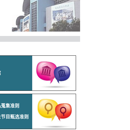
馆
品蒐集准则
众节目甄选准则