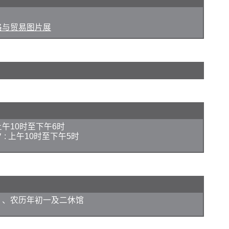
路与贸易图片展
午10时至下午6时
: 上午10时至下午5时
）、农历年初一及二休馆