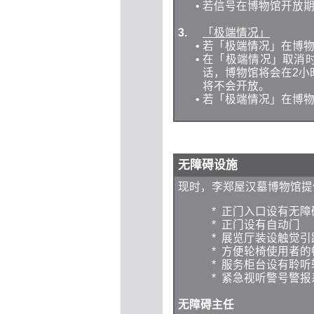
•
若信号在博物馆开放
3.
「极端情况」
•
若「极端情况」在博
•
在「极端情况」取消
话，博物馆将会在2小
将不会开放。
•
若「极端情况」在博
无障碍设施
现时，李郑屋汉墓博物馆提
* 正门入口设有无
* 正门设有自动门
* 展览厅装设触觉
* 方便轮椅使用者
* 服务柜台设有聆
* 紧急视听警号警报
无障碍主任