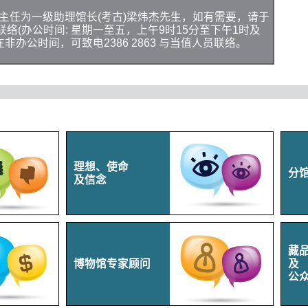
主任为一级助理馆长(考古)梁炜杰先生，如有需要，请于
27联络(办公时间: 星期一至五，上午9时15分至下午1时及
在非办公时间，可致电2386 2863 与当值人员联络。
理想、使命
分
及信念
藏
博物馆专家顾问
及
公