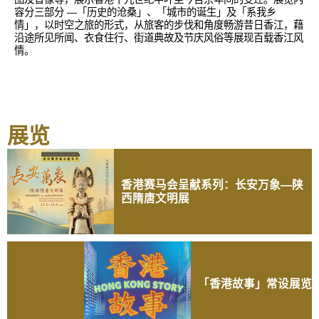
容分三部分 —「历史的沧桑」、「城市的诞生」及「系我乡
情」，以时空之旅的形式，从旅客的步伐和角度畅游昔日香江，藉
沿途所见所闻、衣食住行、街道典故及节庆风俗等展现百载香江风
情。
展览
香港赛马会呈献系列：长安万象—陕
西隋唐文明展
「香港故事」常设展览