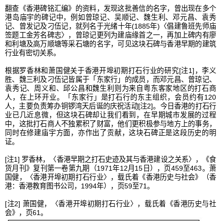
翻查《香港碑铭汇编》的资料，发现这批善信的名字，曾出现在多个
港岛庙宇的碑记中，例如曾琼记、吴顺记、魏生利、邓元昌、袁秀
记、曾发记及刁伍记，就列名于光绪十年(1885年)〈倡建鲁班先师庙
签题工金芳名碑志〉，曾琼记更列为建庙缘首之一，再加上碑内有廖
和利塘及高万顺塘等采石塘的名字，可见这块石碑与香港早期的建筑
行业有密切关系。
根据罗香林和萧国健关于香港开埠初期打石行业的研究
[注1]
，李义
胜、魏三利及刁伍记皆属于「东家行」的成员，而邓元昌、曾琼记、
袁秀记、周义和、邱公昌和魏生利则为来自粤东客家地区的打石商
人，在上环开业。「东家行」是打石行的东主组织，会员约有120
人，主要负责筹办铜锣湾天后诞的庆祝活动
[注2]
。今日香港的打石行
业已几近息微，但这块石碑却让我们看到，在早期城市发展的过程
中，这批打石商人不独累积了财富，他们更积极参与地方上的事务，
同时在修建庙宇方面，亦作出了贡献，这块石碑正是这段历史的明
证。
[注1] 罗香林，〈香港早期之打石史迹及其与香港建设之关系〉，《食
货月刊》复刊第一卷第九期（1971年12月15日），页459至463。萧
国健，〈香港开埠初期打石行业〉，载氏着《香港历史与社会》（香
港：香港教育图书公司，1994年），页59至71。
[注2] 萧国健，〈香港开埠初期打石行业〉，载氏着《香港历史与社
会》，页61。