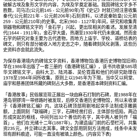
破解古埃及象形文字的内容，为埃及学奠定基础。我国碑铭文字多不
胜数，司马迁(公元前145 - 公元前90年)写《史记》时就已经注意收集
秦代(公元前221年 - 公元前206年)石刻资料，以述说秦始皇(公元前
259 - 公元前210年)的史事。北宋(960 - 1127年)年间，研究和收集青
铜器物和碑铭文字的「金石学」兴起，更出现相关的着述。发展至清
代(1644 - 1911年)，金石学大盛，热潮至1930年代仍未衰减。然而金
石学的研究对象主要为古代遗物，而地方上庙宇、学校、道桥坊表的
碑文，则只有部分被收入地方史志之中，随着碑刻风化剥落，这些历
史资料亦会就此流失。
为保存香港境内的碑铭文字资料，香港博物馆(香港历史博物馆旧称)
早在1986年出版了一套三册的《香港碑铭汇编》，该书共收录585项
华文碑铭文字，由科大卫、陆鸿基、吴伦霓霞和他们的研究助理在
1978至1984年间所收集，原则上以1945年为下限，当中又以祠堂、
庙宇和慈善团体所藏的碑刻占大多数，是香港首本碑刻资料汇编。
「香港故事」民俗展览现正展出一块由麻石打制的石碑，是1988年在
港岛铜锣湾一带修路时被发现，后移交香港历史博物馆，所以未收录
于《香港碑铭汇编》内。这块石碑顶部用剔地起突手法制成浮雕匾
额，上面阴刻「联福碑」三字，石碑经凿打后，主体部份低陷，两边
形成突起的框线，中间列出32个善信的名字，其中两人被列作「福
首」。他们在光绪十二年(1887年)，为建造庙门前的石壆栏河，共集
资235元，并立碑以志其事。碑文全部用阴刻方法凿成，线条中未发
现有颜料痕迹，可能一直没有被填上颜色。(内容见下表)